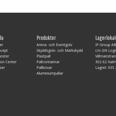
da
Produkter
Lagerloka
er
Arena- och Eventgolv
IP-Group A
ncept
Skyddsgolv- och Markskydd
c/o GN Logi
änster
Plastpall
Villmanstra
ion Center
Pallcontainrar
302 62 Hal
ser
Pallboxar
Lagret:
035 
Aluminiumpallar