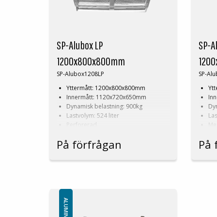
SP-Alubox LP
SP-A
1200x800x800mm
120
SP-Alubox1208LP
SP-Al
Yttermått: 1200x800x800mm
Yt
Innermått: 1120x720x650mm
In
Dynamisk belastning: 900kg
Dyn
Lastvolym: 524 liter
Las
Perforerad
Me
Framställs även i dimensioner och
Fra
På förfrågan
På 
konstruktion efter kunds önskemål!
kon
Läs mer om
aluminiumbox
.
Läs m