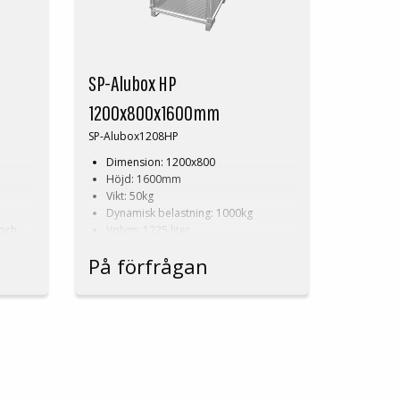
SP-Alubox HP
1200x800x1600mm
SP-Alubox1208HP
Dimension: 1200x800
Höjd: 1600mm
Vikt: 50kg
Dynamisk belastning: 1000kg
 och
Volym: 1225 liter
emål!
Perforerad
På förfrågan
Framställs även i dimensioner och
konstruktion efter kunds önskemål!
Läs mer om våra
aluminiumboxar
.