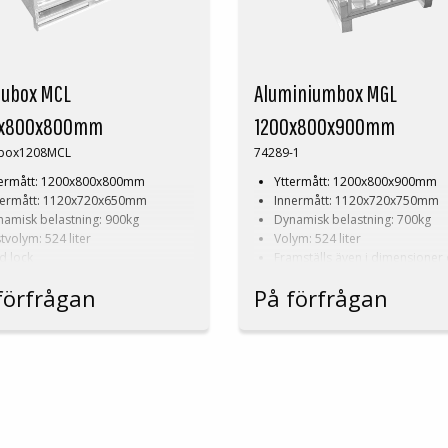
lubox MCL
Aluminiumbox MGL
0x800x800mm
1200x800x900mm
ubox1208MCL
74289-1
termått: 1200x800x800mm
Yttermått: 1200x800x900mm
nermått: 1120x720x650mm
Innermått: 1120x720x750mm
amisk belastning: 900kg
Dynamisk belastning: 700kg
tvolym: 524 liter
Volym: 524 liter
d lock
Framställs även i dimensioner
mställs även i dimensioner och
konstruktion efter kunds önsk
förfrågan
På förfrågan
struktion efter kunds önskemål!
Läs mer om våra
aluminiumboxar
.
er om våra
aluminiumboxar
.