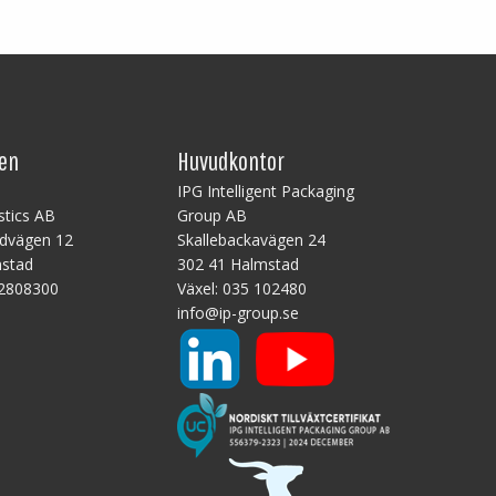
len
Huvudkontor
B
IPG Intelligent Packaging
stics AB
Group AB
ndvägen 12
Skallebackavägen 24
mstad
302 41 Halmstad
2808300
Växel:
035 102480
info@ip-group.se