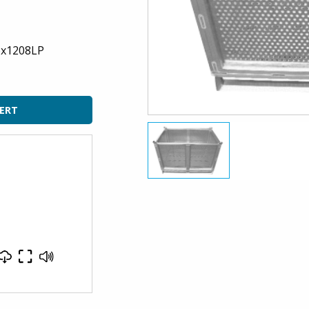
ox1208LP
FERT