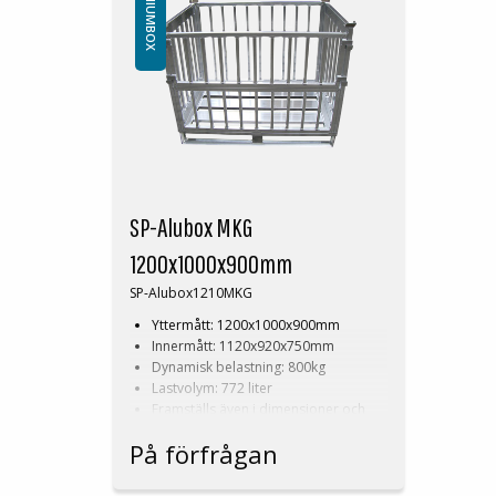
ALUMINIUMBOX
SP-Alubox MKG
1200x1000x900mm
SP-Alubox1210MKG
Yttermått: 1200x1000x900mm
Innermått: 1120x920x750mm
Dynamisk belastning: 800kg
Lastvolym: 772 liter
Framställs även i dimensioner och
konstruktion efter kunds önskemål!
På förfrågan
Läs mer om våra
aluminiumboxar
.