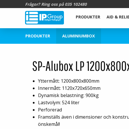
Frågor? Ring oss på
035 102480
PRODUKTER
AID & RELI
PRODUKTER
ALUMINIUMBOX
SP-Alubox LP 1200x8
Yttermått: 1200x800x800mm
Innermått: 1120x720x650mm
Dynamisk belastning: 900kg
Lastvolym: 524 liter
Perforerad
Framställs även i dimensioner och konstr
önskemål!