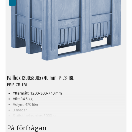
Pallbox 1200x800x740 mm IP-CB-1BL
PBIP-CB-1BL
Yttermått: 1200x800x740 mm
Vikt: 34,5 kg
Volym: 470 liter
3 medar
Statisk belastning: 5000 kg
Dynamisk belastning: 1200 kg
På förfrågan
Nyttolast: 700 kg