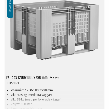
PALLBOXAR KONCEPT
Logistik: 4 st/pallplatser (120x1000x240 cm)
Minsta beställning: 3 ppl(12 st)
Särskilt krävande krav och strikta lagar gäller när det kommer till
bearbetning av mycket känsliga råvaror, tillverkning av kemiska och
farmaceutiska produkter, livsmedel eller kosmetika kräver rätt
pallbox. Detta gäller även transport och förvaring av dessa produkter.
Inom processindustrin för kemiteknik, processteknik och bioteknik
ställs basmaterial och färdiga produkter höga säkerhetskrav som
täcker hela produktionsmiljön. På grund av dessa produkters
känslighet måste alla relevanta hygienföreskrifter följas i både tekniska
och intralogistiska processer. I detta sammanhang ger pallboxen IP-
HB-3 ett avgörande bidrag och ökar säkerheten för produkter och
processer.
Pallbox 1200x1000x790 mm IP-SB-3
PBIP-SB-3
Yttermått: 1200x1000x790 mm
Vikt: 40,5 kg (med täta väggar)
Vikt: 39 kg (med perforerade väggar)
Volym: 610 liter
3 medar eller 9 klossar