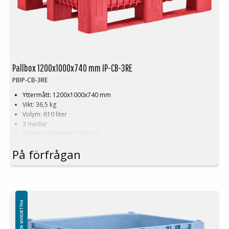
Pallbox 1200x1000x740 mm IP-CB-3RE
PBIP-CB-3RE
Yttermått: 1200x1000x740 mm
Vikt: 36,5 kg
Volym: 610 liter
3 medar
Statisk belastning: 5000 kg
Dynamisk belastning: 1200 kg
På förfrågan
Nyttolast: 700 kg
Lämplig för kontakt med livsmedel
Släta, jämna väggar
Återvinningsbar
Hygienisk, lätt att rengöra
Färg: Röd
PALLBOXAR KONCEPT
Lock finns i olika färger
Logistik: 4 st/pallplatser (120x100x240 cm)