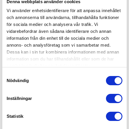
Denna webbplats använder cookies
På förfrågan
Last: 700 kg
Lämplig för matkontakt
Vi använder enhetsidentifierare för att anpassa innehållet
Släta väggar
och annonserna till användarna, tillhandahålla funktioner
Återvinningsbar
för sociala medier och analysera vår trafik. Vi
Hygienisk, lätt att rengöra
Färg: Blå
vidarebefordrar även sådana identifierare och annan
PALLBOXAR KONCEPT
Lock finns i olika färger
information från din enhet till de sociala medier och
Logistik: 4 st/pallplatser (120x1000x240 cm)
annons- och analysföretag som vi samarbetar med.
Minsta beställning: 3 ppl (12 st)
Dessa kan i sin tur kombinera informationen med annan
information som du har tillhandahållit eller som de har
samlat in när du har använt deras tjänster.
Samtyckesval
Nödvändig
Inställningar
Statistik