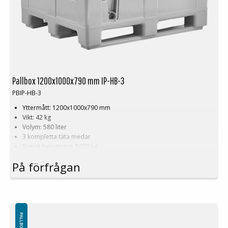
Pallbox 1200x1000x790 mm IP-HB-3
PBIP-HB-3
Yttermått: 1200x1000x790 mm
Vikt: 42 kg
Volym: 580 liter
3 kompletta täta medar
Statisk belastning: 5000 kg
Dynamisk belastning: 1200 kg
På förfrågan
Last: 700 kg
Godkänd för alla hygienprodukter
Släta väggar
Återvinningsbar
Hygienisk, lätt att rengöra
Färgval: Grå
Lock finns