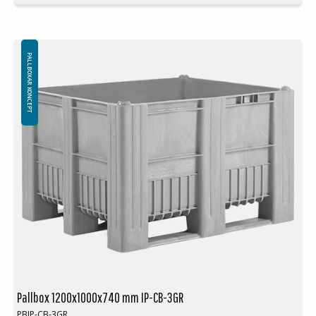
Lämplig för kontakt med livsmedel
Släta, jämna väggar
Återvinningsbar
Hygienisk, lätt att rengöra
Färg: Blå
PALLBOXAR KONCEPT
Lock finns i olika färger
Logistik: 4 st/pallplatser (120x80x240 cm)
Pallbox 1200x1000x740 mm IP-CB-3GR
PBIP-CB-3GR