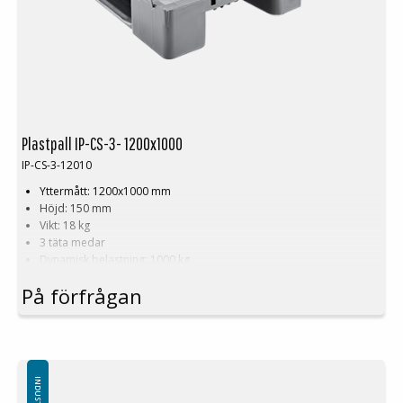
Och det bästa? Den har en
livslängd på upp till 8 år
! Jämför det med
en träpall som kanske klarar
endast 7 resor
innan den måste
repareras eller degraderas till en B-pall. Med Cirkulärpallen slipper du
besväret och kostnaderna för ständiga byten och reparationer.
Plastpall IP-CS-3- 1200x1000
IP-CS-3-12010
Yttermått: 1200x1000 mm
Höjd: 150 mm
Vikt: 18 kg
3 täta medar
Dynamisk belastning: 1000 kg
Statisk belastning: 5000 kg
På förfrågan
Pallställ: 800 kg
Material: PE
Temperaturstabilitet: -30 °C till +40 °C
Standardfärg: Basaltgrå
Logistik: 16 st/pallplatser (120x100x240 cm)
Toppkant: Utan toppkant/ 7 mm toppkant/ 22 mm toppkant på
utsidan av pallen