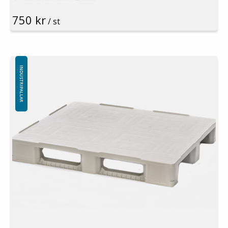
Pallställ: 1000kg
750 kr
Material: Recycled PP/HDPE
/ st
Färg: Svart
Toppkant: Ja
Logistik: 15st/pallplats (120x100x240cm)
Antalet medar undertill är standard 3st (alternativt 5st)
Toppkant är standard (kan levereras utan toppkant)
INDUSTRIPALLAR
Specialfärger går att erfordra vid större volymer
Minsta beställning: 30st