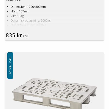
Dimension: 1200x800mm
Höjd: 157mm
Vikt: 18kg
Dynamisk belastning: 2000kg
Statisk belastning: 4000kg
Pallställ: 1000kg
835 kr
Material: Recycled PE
/ st
Färg: Svart
Logistik: 15st/pallplats (120x80x240cm)
Antalet medar undertill är standard 3st (alternativt 5st)
Toppkant är standard (kan levereras utan toppkant)
Specialfärger går att erfordra vid större volymer
INDUSTRIPALLAR