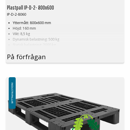
Plastpall IP-D-2- 800x600
IP-D-2-8060
Yttermått: 800x600 mm
Höjd: 160 mm
Vikt: 8,5 kg
Dynamisk belastning: 500 kg
Statisk belastning: 2000 kg
Pallställ: Nej
På förfrågan
Material: PP
Temperaturstabilitet: -30 °C till +40 °C
Standardfärg: Svart
Logistik: 32 st/pallplatser (120x80x240 cm)
Toppkant: 7 mm eller 24 mm kant på utsidan av pallen
Minsta beställning: 2 ppl, 64st
INDUSTRIPALLAR