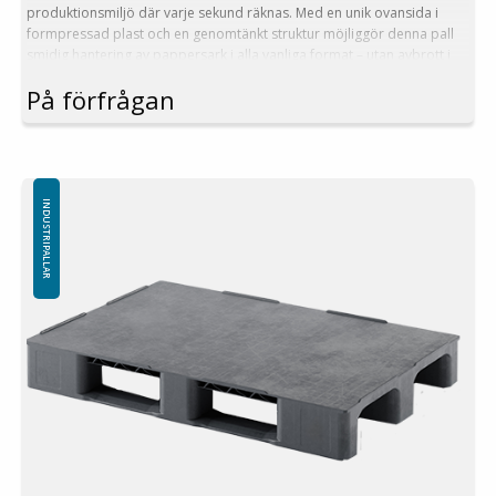
produktionsmiljö där varje sekund räknas. Med en unik ovansida i
formpressad plast och en genomtänkt struktur möjliggör denna pall
smidig hantering av pappersark i alla vanliga format – utan avbrott i
arbetsflödet.
På förfrågan
Fördelar:
Stabil Europapall med fastsatt, formpressad ytskiva
Anpassad för sömlös integration med Heidelberg-pressar
Säkerställer kontinuerlig materialförsörjning under tryckprocessen
Utrustad med svetsade medar för friktionsfri drift i
INDUSTRIPALLAR
automatiserade system
Yttermått: 1200x800 mm
Höjd: 175 mm
Vikt: 20 kg
3 welded medar
Dynamisk belastning: 1000 kg
Statisk belastning: 7500 kg
Material: PE
Temperaturstabilitet: -30 °C till +40 °C
Standardfärg: Rödbrun / Svart
Logistik: 14 st/pallplatser (120x80x240 cm)