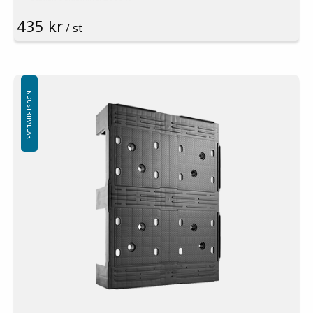
Pallställ: 500kg
435 kr
Material: Recycled PP
/ st
Färg: Svart
Logistik: 30st/pallplats (120x80x240cm)
Topkant: Nej
Friktionsremsor finns som tillval
Minsta beställning: 30st
INDUSTRIPALLAR