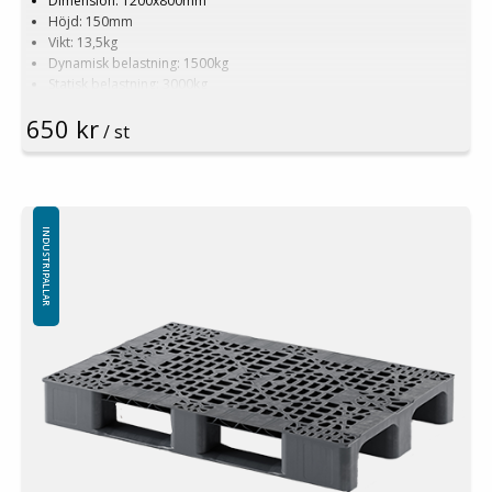
Dimension: 1200x800mm
Höjd: 150mm
Vikt: 13,5kg
Dynamisk belastning: 1500kg
Statisk belastning: 3000kg
Pallställ: 750kg
650 kr
Material: Recycled PP
/ st
Färg:
Svart
(ej ljusgrå som på bilden!)
Logistik: 16st/pallplats (120x80x240cm)
Antalet medar undertill är standard 3st (alternativt 5st)
Toppkant: Ja
Specialfärger går att erfordra vid större volymer
INDUSTRIPALLAR
Minsta beställning: 16st