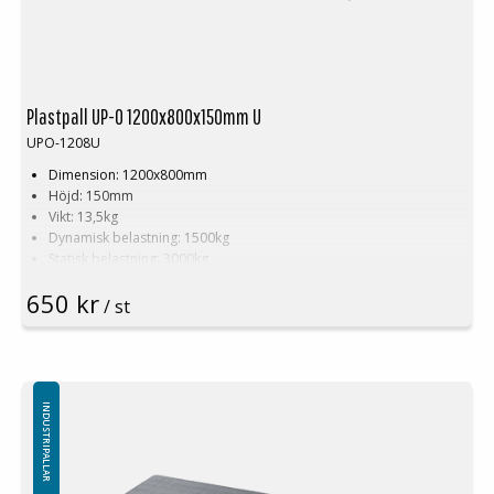
Plastpall UP-O 1200x800x150mm U
UPO-1208U
Dimension: 1200x800mm
Höjd: 150mm
Vikt: 13,5kg
Dynamisk belastning: 1500kg
Statisk belastning: 3000kg
Pallställ: 750kg
650 kr
Material: Recycled PP
/ st
Färg:
Svart
(ej ljusgrå som på bilden!)
Logistik: 16st/pallplats (120x80x240cm)
Antalet medar undertill är standard 3st (alternativt 5st)
Toppkant: Nej
Specialfärger går att erfordra vid större volymer
INDUSTRIPALLAR
Minsta beställning: 16st