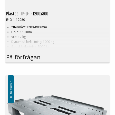
Plastpall IP-D-1- 1200x800
IP-D-1-12080
Yttermått: 1200x800 mm
Höjd: 150 mm
Vikt: 12 kg
Dynamisk belastning: 1000 kg
Statisk belastning: 5000 kg
Pallställ: 400 kg
På förfrågan
Material: PE
Temperaturstabilitet: -30 °C till +40 °C
Standardfärg: Rödbrun
Logistik: 16 st/pallplatser (120x80x240 cm)
Utan toppkant
Minsta beställning: 3 ppl, 48st
INDUSTRIPALLAR
Ladda ner alternativen för denna plastpall
Plastpall IP-D-1-12080RI
Plastpall IP-D-1-12080RE