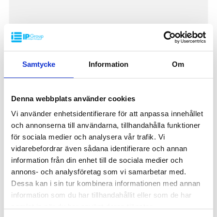
Plastpall UP-C 1200x800x150mm
UPC-1208
Samtycke
Information
Om
Dimension: 1200x800mm
Höjd: 150mm
Vikt: 14,5kg
Dynamisk belastning: 1500kg
Denna webbplats använder cookies
Statisk belastning: 3000kg
Pallställ: 750kg
Vi använder enhetsidentifierare för att anpassa innehållet
650 kr
Material: Recycled PP
/ st
och annonserna till användarna, tillhandahålla funktioner
Standardfärg: Mörkgrå
för sociala medier och analysera vår trafik. Vi
Logistik: 16st/pallplats (120x80x240cm)
Antalet medar undertill är standard 3st (alternativt 5st)
vidarebefordrar även sådana identifierare och annan
Toppkant: Ja
information från din enhet till de sociala medier och
Specialfärger går att erfordra vid större volymer
INDUSTRIPALLAR
annons- och analysföretag som vi samarbetar med.
Minsta beställning: 16st
Dessa kan i sin tur kombinera informationen med annan
information som du har tillhandahållit eller som de har
samlat in när du har använt deras tjänster.