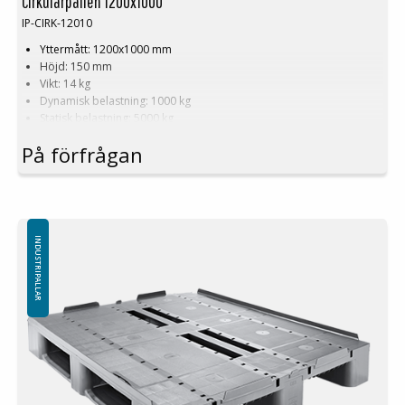
Cirkulärpallen 1200x1000
IP-CIRK-12010
Yttermått: 1200x1000 mm
Höjd: 150 mm
Vikt: 14 kg
Dynamisk belastning: 1000 kg
Statisk belastning: 5000 kg
Pallställ: 400 kg
På förfrågan
Material: PE
Temperaturstabilitet: -30 °C till +40 °C
Standardfärg: Svart
Logistik: 16 st/pallplatser (120x100x240 cm)
Utan toppkant
Minsta beställning: 3 ppl, 48st
INDUSTRIPALLAR
Är du trött på tunga, spruckna träpallar som kräver ständiga
reparationer?
Cirkulärpallen 1200x1000
– en smartare, hållbarare
och mer effektiv lösning för din logistik och
lagerhantering!
Cirkulärpallen 1200x1000
väger endast
17 kg.
Det
betyder enklare hantering, minskad belastning för dina anställda och
lägre transportkostnader.