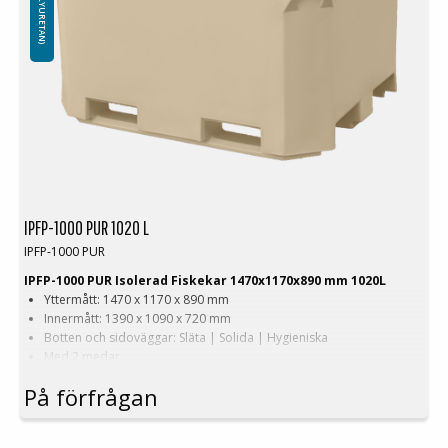
IPFP-1000 PUR 1020 L
IPFP-1000 PUR
IPFP-1000 PUR Isolerad Fiskekar 1470x1170x890 mm 1020L
Yttermått: 1470 x 1170 x 890 mm
Innermått: 1390 x 1090 x 720 mm
Botten och sidoväggar: Släta | Solida | Hygieniska
Med 2 medar
Version: Med bred gafeltruckpassage
På förfrågan
Färg: Beige | Blå
Volym: 1020 L
Vikt: 84 kg