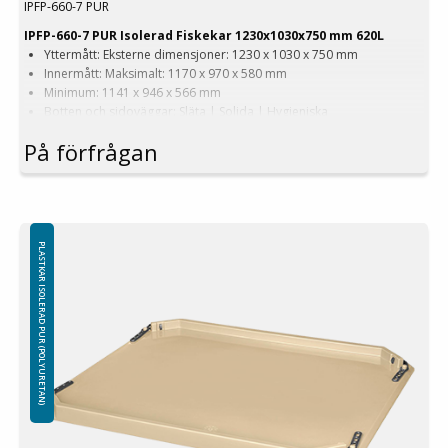
IPFP-660-7 PUR
IPFP-660-7 PUR Isolerad Fiskekar 1230x1030x750 mm 620L
Yttermått: Eksterne dimensjoner: 1230 x 1030 x 750 mm
Innermått: Maksimalt: 1170 x 970 x 580 mm
Minimum: 1141 x 946 x 566 mm
Botten och sidoväggar: Släta | Solida | Hygieniska
Med 2 medar
På förfrågan
Version: Med bred gafeltruckpassage
Färg: Beige | Blå
Volym: 620 L
Vikt: 51 kg
Utrustat med: 4 dräneringshål med stoppare
Material: Virgin PE-1A
PLASTKAR ISOLERAD PUR (POLYURETAN)
Isolering: PUR (Polyuretan-skum)
Logistik: 4st/pallplats (123x103x240cm)
Minsta beställning: 8st
Observera!
Infrysning – användning av behållare i frys:
Det rekommenderas inte att använda isolerade behållare för att frysa
in innehållet, eftersom detta kan orsaka strukturella skador. Det är
förbjudet att kasta frysta varor i isolerade behållare. Skador som
orsakas av vassa kanter och/eller vikten av frysta föremål omfattas