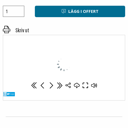
Observera!
Infrysning – användning av behållare i frys:
LÄGG I OFFERT
Det rekommenderas inte att använda isolerade
behållare för att frysa in innehållet, eftersom detta kan
Skriv ut
orsaka strukturella skador. Det är förbjudet att kasta
frysta varor i isolerade behållare. Skador som orsakas av
vassa kanter och/eller vikten av frysta föremål omfattas
inte av garantin.