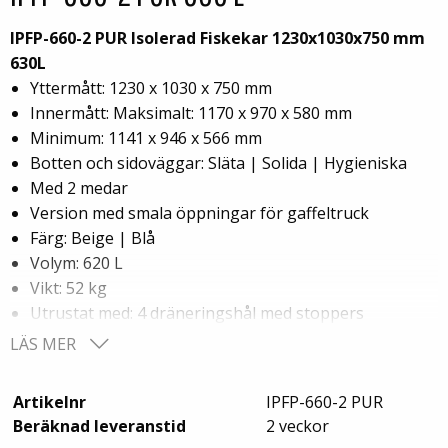
IPFP-660-2 PUR Isolerad Fiskekar 1230x1030x750 mm
630L
Yttermått: 1230 x 1030 x 750 mm
Innermått: Maksimalt: 1170 x 970 x 580 mm
Minimum: 1141 x 946 x 566 mm
Botten och sidoväggar: Släta | Solida | Hygieniska
Med 2 medar
Version med smala öppningar för gaffeltruck
Färg: Beige | Blå
Volym: 620 L
Vikt: 52 kg
Utrustat med: 4 dräneringshål med stoppers
Material: Virgin PE-1A
LÄS MER
Isolering: PUR (Polyuretan-skum)
Logistik: 4st/pallplats (123x103x240cm)
Artikelnr
IPFP-660-2 PUR
Minsta beställning: 8st
Beräknad leveranstid
2 veckor