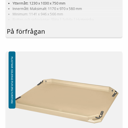
Yttermått: 1230 x 1030 x 750 mm
Innermått: Maksimalt: 1170 x 970 x 580 mm
Minimum: 1141 x 946 x 566 mm
Botten och sidoväggar: Släta | Solida | Hygieniska
Med 2 medar
På förfrågan
Version med smala öppningar för gaffeltruck
Färg: Beige | Blå
Volym: 620 L
Vikt: 52 kg
Utrustat med: 4 dräneringshål med stoppers
Material: Virgin PE-1A
PLASTKAR ISOLERAD PUR (POLYURETAN)
Isolering: PUR (Polyuretan-skum)
Logistik: 4st/pallplats (123x103x240cm)
Minsta beställning: 8st
Observera!
Infrysning – användning av behållare i frys:
Det rekommenderas inte att använda isolerade behållare för att frysa
in innehållet, eftersom detta kan orsaka strukturella skador. Det är
förbjudet att kasta frysta varor i isolerade behållare. Skador som
orsakas av vassa kanter och/eller vikten av frysta föremål omfattas
inte av garantin.