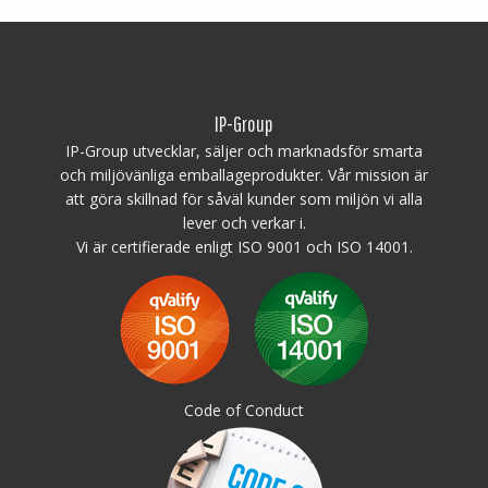
Utrustat med: 0-2 dräneringshål
Material: Virgin PE-1A
Isolering: PUR (Polyuretan-skum)
Logistik: 3st/pallplats (147x117x240cm)
Minsta beställning: 6st
IP-Group
Observera!
Infrysning – användning av behållare i frys:
IP-Group utvecklar, säljer och marknadsför smarta
Det rekommenderas inte att använda isolerade behållare för att frysa
och miljövänliga emballageprodukter. Vår mission är
in innehållet, eftersom detta kan orsaka strukturella skador. Det är
att göra skillnad för såväl kunder som miljön vi alla
förbjudet att kasta frysta varor i isolerade behållare. Skador som
lever och verkar i.
orsakas av vassa kanter och/eller vikten av frysta föremål omfattas
Vi är certifierade enligt ISO 9001 och ISO 14001.
inte av garantin.
Code of Conduct