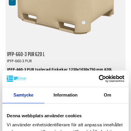
IPFP-660-3 PUR 620 L
IPFP-660-3 PUR
IPFP-660-3 PUR Isolerad Fiskekar 1230x1030x750 mm 620L
Yttermått: 1230 x 1030 x 750 mm
Innermått: Maksimalt: 1170 x 970 x 580 mm
Minimum: 1141 x 946 x 566 mm
Botten och sidoväggar: Släta | Solida | Hygieniska
Samtycke
Information
Om
Med 2 medar
På förfrågan
Version med bred gaffeltruckpassage
Färg: Beige | Blå
Volym: 620 L
Denna webbplats använder cookies
Vikt: 52 kg
Vi använder enhetsidentifierare för att anpassa innehållet
Utrustat med: 4 dräneringshål
Material: Virgin PE-1A