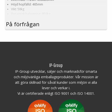
Höjd hopfälld: 465mm
Vikt: 58kg
Dynamisk belastning: 950kg
Lastvolym: 1080 liter
På förfrågan
Material: HDPE
Standardfärg: Naturvit på svart bas
Logistik: 5st/pallplats (120x120x240cm)
Tillbehör: Medar, lastlucka, lock
Denna specialdimension av Pallbox kräver en minsta order på mellan
200-2000st. Kontakta oss för mer information.
IP-Group
IP-Group utvecklar, säljer och marknadsför smarta
och miljövänliga emballageprodukter. Vår mission är
att göra skillnad för såväl kunder som miljön vi alla
lever och verkar i.
Vi är certifierade enligt ISO 9001 och ISO 14001.