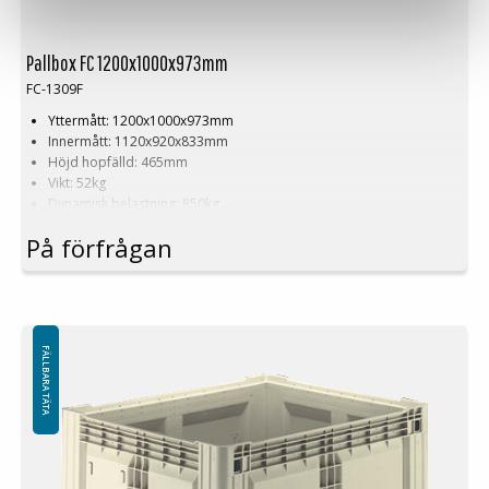
Pallbox FC 1200x1000x973mm
FC-1309F
Yttermått: 1200x1000x973mm
Innermått: 1120x920x833mm
Höjd hopfälld: 465mm
Vikt: 52kg
Dynamisk belastning: 850kg
Lastvolym: 905 liter
På förfrågan
Material: HDPE
Standardfärg: Naturvit på svart bas
Logistik: 5st/pallplats (120x100x240cm)
Tillbehör: Medar, lastlucka, lock
Minsta beställning: 15st
FÄLLBARA TÄTA