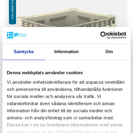
FÄLLBARA TÄTA
Samtycke
Information
Om
Denna webbplats använder cookies
Vi använder enhetsidentifierare för att anpassa innehållet
och annonserna till användarna, tillhandahålla funktioner
för sociala medier och analysera vår trafik. Vi
Pallbox FC 1200x1000x800mm
vidarebefordrar även sådana identifierare och annan
FC-1308F
information från din enhet till de sociala medier och
annons- och analysföretag som vi samarbetar med.
Yttermått: 1200x1000x800mm
Innermått: 1120x920x660mm
Dessa kan i sin tur kombinera informationen med annan
Höjd hopfälld: 293mm
information som du har tillhandahållit eller som de har