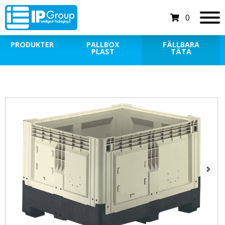
0
PRODUKTER
PALLBOX
FÄLLBARA
PLAST
TÄTA
Next
Next