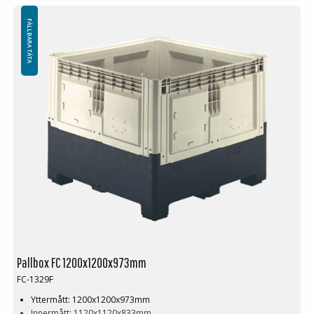
Denna specialdimension av Pallbox kräver en minsta order på mellan
FÄLLBARA TÄTA
200-2000st. Kontakta oss för mer information.
Pallbox FC 1200x1200x973mm
FC-1329F
Yttermått: 1200x1200x973mm
Innermått: 1120x1120x833mm