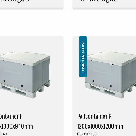
tor kostnadseffektivisering för
är en stor kostnadseffektivisering 
 som har mycket manuell
kunder som har mycket manuell
ng.
packning.
termått: 800x600x750 mm
Yttermått: 1800x1200x990 mm
nermått: 772x572x560 mm
Innermått: 1735x1135x794 m
tvikt: 250 kg
Lastvikt: 350 kg
sta beställning: 20st
Volym: 1564L
PALLCONTAINRAR
Vikt: 66kg
Pall ställ: Nej
lar
Vikt vid stapling: 1350kg
a lösa delar
Stapel faktor: 1+3
bättrad arbetsmiljö
Volym minskning: 77%
tnadseffektiv packprocess
Minsta beställning: 20st
tering eller demontering av en
lcontainer sker på ca 10 sekunder.
Fördelar
Inga lösa delar
Förbättrad arbetsmiljö
Kostnadseffektiv packprocess
ontainer P
Pallcontainer P
Montering eller demontering a
pallcontainer sker på ca 10 se
0x1000x940mm
1200x1000x1200mm
-940
P1210-1200