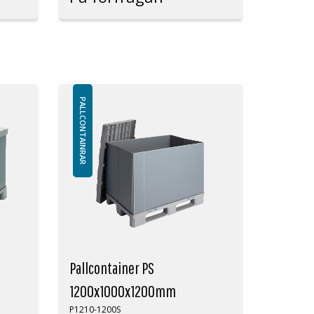
för
Lastvolym: 700 liter
Material väggar: PP 3000g/m2
Vikt endast väggar: 9kg
Logistik: 10st/pallplats
(120x80x240cm)
m
Livsmedelsgodkänd pallcontainer
Kan erhållas med eller utan lastlucka.
Minsta beställning: 10st
PALLCONTAINRAR
Väggar tillverkas även i andra höjder
efter kunds önskemål. Kan levereras i två
L-formade eller U-formade sektioner
istället för ett helt väggparti.
Utförande väggar Pallcontainer P:
Väggar runt
1X U-formad
2x L-
om
1X Rak vägg
formade
väggar
Pallcontainer PS
v en
kunder.
1200x1000x1200mm
P1210-1200S