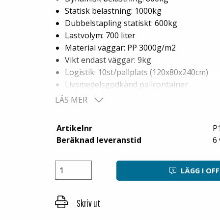
Statisk belastning: 1000kg
Dubbelstapling statiskt: 600kg
Lastvolym: 700 liter
Material väggar: PP 3000g/m2
Vikt endast väggar: 9kg
Logistik: 10st/pallplats (120x80x240cm)
Livsmedelsgodkänd pallcontainer
Kan erhållas med eller utan lastlucka.
LÄS MER
Minsta beställning: 10st
Artikelnr
P
Väggar tillverkas även i andra höjder efter 
Beräknad leveranstid
6
Kan levereras i två L-formade eller U-formad
istället för ett helt väggparti.
LÄGG I OF
Utförande väggar Pallcontainer P:
Skriv ut
Väggar runt om
1X U-formad
2
1X Rak vägg
v