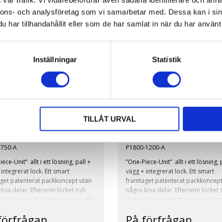
PALLCONTAINRAR
ningssystem: Sandwicfold
Vikt: 48kg
nnons- och analysföretag som vi samarbetar med. Dessa kan i sin
ställ: Ja
Pall ställ: Ja
har tillhandahållit eller som de har samlat in när du har använt 
kt däck: Ja
Vikt vid stapling: 1250kg
sta beställning: 20st
Stapel faktor: 1+2
gar tillverkas även i andra höjder
Volym minskning: 75%
er kunds önskemål
Minsta beställning: 20st
Inställningar
Statistik
kt:
t max: 500 kg
Fördelar
t vid stapling: 1250 kg
Inga lösa delar
pel faktor faktor: 1+2
Förbättrad arbetsmiljö
Kostnadseffektiv packprocess
n One Pall container
All In One Pallet container
TILLÅT URVAL
tik och transport:
Montering eller demontering a
urn rate: 1:4
pallcontainer sker på ca 10 se
x600x750 mm
1800x1200x990 mm
ym minskning: 75 %
-750-A
P1800-1200-A
ece-Unit” allt i ett lösning, pall +
”One-Piece-Unit” allt i ett lösning, 
integrerat lock. Ett smart
vägg + integrerat lock. Ett smart
get patenterat packkoncept utan
framtaget patenterat packkoncept
lösa delar. Eftersom locket och
några lösa delar. Eftersom locket 
 är integrerat eliminerar man alla
väggen är integrerat eliminerar ma
h förbättrar arbetsmiljön och får
lyft och förbättrar arbetsmiljön oc
förfrågan
På förfrågan
sbesparing i packprocessen. Det
en tidsbesparing i packprocessen