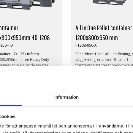
ontainer
All In One Pallet container
x800x950mm HD-1208
1200x800x950 mm
-950-HD
P1208-950-A
ntainer HD-128 i måtten
”One-Piece-Unit” allt i ett lösning, 
800x950mm är en Heavy Duty
vägg + integrerat lock. Ett smart
ntainer som klarar de tyngsta
framtaget patenterat packkoncept
na. En mycket robust Pall-container
några lösa delar. Eftersom locket 
ng livslängd. Genom Steel
väggen är integrerat eliminerar ma
rcement kan du använda
lyft och förbättrar arbetsmiljön oc
förfrågan
På förfrågan
tainrar i pallställ även med tung
en tidsbesparing i packprocessen
ing. Pallen har ett täckt däck.
är en stor kostnadseffektivisering 
Information
kunder som har mycket manuell
sk Beskrivning:
packning.
termått: 1200x800x950mm
nermått: 1156x756x747mm
Yttermått: 1200x800x950mm
cookies
lym: 653L
Innermått: 1156x756x747mm
e för att anpassa innehållet och annonserna till användarna, tillh
t: 46kg
Lastvikt: 500 kg
jd hopfälld: 245mm
Volym: 6L
vår trafik. Vi vidarebefordrar även sådana identifierare och anna