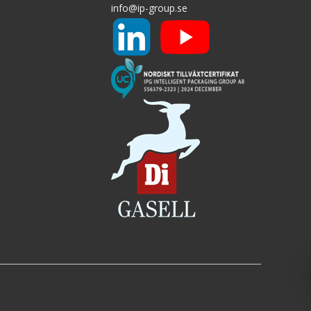
r P:
info@ip-group.se
Utförande väggar Pallcontainer PS:
ade
Väggar runt om
r
Tillval:
Lock
Avdelare
Logo
Kan erhållas 4-24 fack
ack
RFID (id-chip)