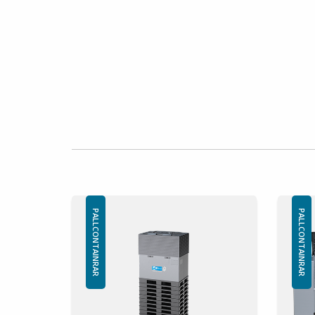
Tillval:
Lock
Avdelare
Lastlucka
Kan erhållas 4-24 fac
Logo
RFID (id-chip)
PALLCONTAINRAR
PALLCONTAINRAR