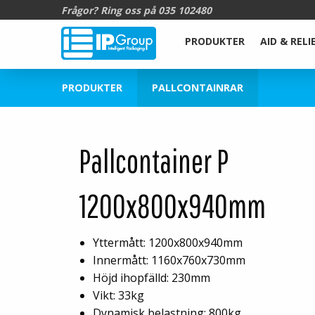
Frågor? Ring oss på
035 102480
PRODUKTER
AID & RELI
PRODUKTER
PALLCONTAINRAR
Pallcontainer P
1200x800x940mm
Yttermått: 1200x800x940mm
Innermått: 1160x760x730mm
Höjd ihopfälld: 230mm
Vikt: 33kg
Dynamisk belastning: 800kg