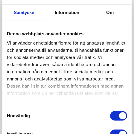
Bring Logistik
Samtycke
Information
Om
Bring, som är ett av Nordens största transport- och
logistikföretag, har ett viktigt socialt ansvar. Miljö är ett
Denna webbplats använder cookies
av de viktigaste fokusområdena. Både nationellt och
Vi använder enhetsidentifierare för att anpassa innehållet
internationellt ställs tuffa klimatkrav och koncernen har
och annonserna till användarna, tillhandahålla funktioner
satt upp ambitiösa mål: År 2025 kommer koncernen
för sociala medier och analysera vår trafik. Vi
endast att använda förnybara energikällor i bilar och
vidarebefordrar även sådana identifierare och annan
byggnader. I IP-Group arbetar vi med ett enkelt motto:
information från din enhet till de sociala medier och
Vinner du - vi vinner. Vad menar vi med det? Kort sagt
annons- och analysföretag som vi samarbetar med.
betyder det att vi ser mycket allvarligt på hur vi påverkar
Dessa kan i sin tur kombinera informationen med annan
miljön och att vi gör vårt bästa för att skapa en bättre
information som du har tillhandahållit eller som de har
värld, utan att offra kvalitet och innovation. Vi är därför
samlat in när du har använt deras tjänster.
stolta över att vara samarbetspartnaer med Bring.
LÄS
Samtyckesval
MER
Nödvändig