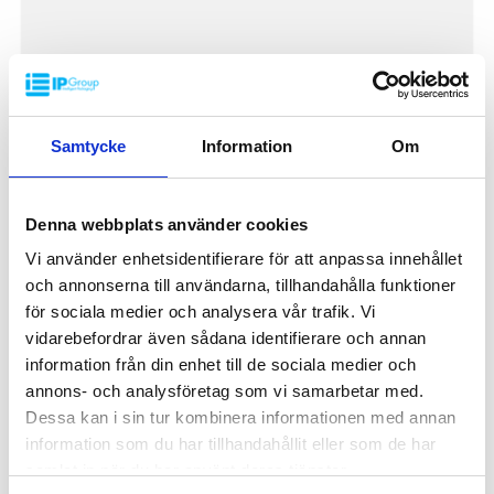
Plastpall UP-C 1200x800x150mm
UPC-1208
Samtycke
Information
Om
Dimension: 1200x800mm
Höjd: 150mm
Vikt: 14,5kg
Dynamisk belastning: 1500kg
Denna webbplats använder cookies
Statisk belastning: 3000kg
Pallställ: 750kg
Vi använder enhetsidentifierare för att anpassa innehållet
650 kr
Material: Recycled PP
/ st
och annonserna till användarna, tillhandahålla funktioner
Standardfärg: Mörkgrå
för sociala medier och analysera vår trafik. Vi
Logistik: 16st/pallplats (120x80x240cm)
Antalet medar undertill är standard 3st (alternativt 5st)
vidarebefordrar även sådana identifierare och annan
Toppkant: Ja
information från din enhet till de sociala medier och
Specialfärger går att erfordra vid större volymer
INDUSTRIPALLAR
annons- och analysföretag som vi samarbetar med.
Minsta beställning: 16st
Dessa kan i sin tur kombinera informationen med annan
information som du har tillhandahållit eller som de har
samlat in när du har använt deras tjänster.