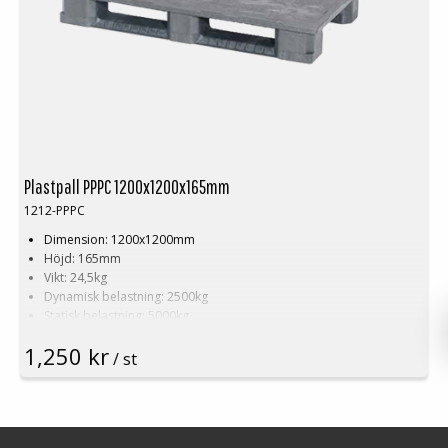
Plastpall PPPC 1200x1200x165mm
1212-PPPC
Dimension: 1200x1200mm
Höjd: 165mm
Vikt: 24,5kg
Dynamisk belastning: 2500kg
Statisk belastning: 5000kg
Pallställ: 1250kg
1,250 kr
Material: Recycled PP
/ st
Färg: Svart
Logistik: 15st/pallplats (120x120x250cm)
Antalet medar undertill är standard 3st (alternativt 5st)
Toppkant är standard (kan levereras utan toppkant)