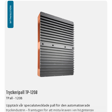
Logistik: 16 st/pallplatser (120x80x240 cm)
Toppkant: Utan toppkant/ 7 mm toppkant/ 22 mm toppkant på
INDUSTRIPALLAR
utsidan av pallen
Minsta beställning: 3 ppl, 48st
Ladda ner alternativen för denna plastpall
Plastpall IP-CS-1-12080-CR
Plastpall IP-CS-1-12080CRHL
Tryckeripall TP-1208
TPall - 1208
Upptäck vår specialutvecklade pall för den automatiserade
tryckindustrin – framtagen för att möta kraven i en högintensiv