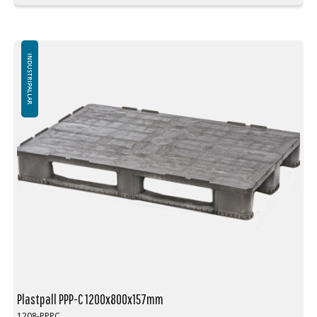
Färg: Svart
Logistik: 15st/pallplats (120x80x240cm)
Antalet medar undertill är standard 3st
Plastpallen har stålrörsförstärkning
Toppkant är standard (kan levereras utan toppkant)
INDUSTRIPALLAR
Plastpall PPP-C 1200x800x157mm
1208-PPPC