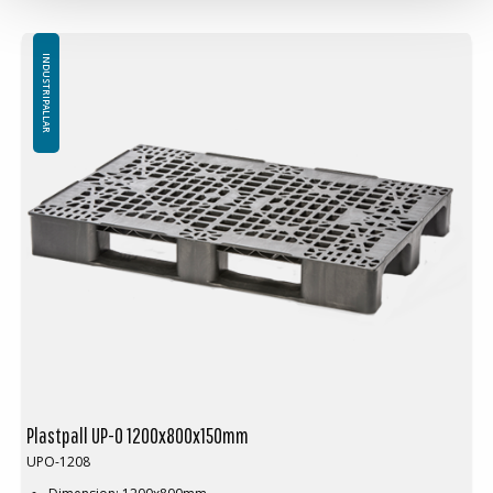
Antalet medar undertill är standard 3st (alternativt 5st)
Toppkant: Nej
Specialfärger går att erfordra vid större volymer
INDUSTRIPALLAR
Minsta beställning: 16st
Plastpall UP-O 1200x800x150mm
UPO-1208