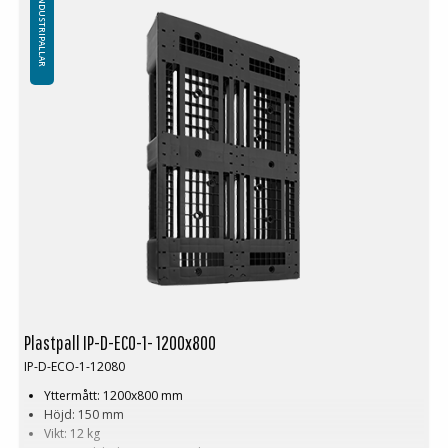
INDUSTRIPALLAR
Utan toppkant (Kan appliceras med toppkant 7 mm)
Minsta beställning: 3 ppl, 48st
Är du trött på tunga, spruckna träpallar som kräver ständiga
reparationer?
Cirkulärpallen
– en smartare, hållbarare och mer
effektiv lösning för din logistik och lagerhantering!
Cirkulärpallen
väger endast
14,5 kg
– nästan hälften av vad en vanlig
träpall väger (25-30 kg). Det betyder enklare hantering, minskad
belastning för dina anställda och lägre transportkostnader.
Och det bästa? Den har en
livslängd på upp till 8 år
! Jämför det med
en träpall som kanske klarar
endast 7 resor
innan den måste
repareras eller degraderas till en B-pall. Med Cirkulärpallen slipper du
besväret och kostnaderna för ständiga byten och reparationer.
Plastpall IP-D-ECO-1- 1200x800
IP-D-ECO-1-12080
Yttermått: 1200x800 mm
Höjd: 150 mm
Vikt: 12 kg