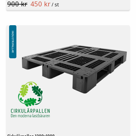
900 kr
450 kr
Pallställ: 1000kg
/ st
Material: HDPE
Färg: Vit
Logistik: 15st/pallplats (100x80x240cm)
Fiskeripall
Minsta beställning: 15st
INDUSTRIPALLAR