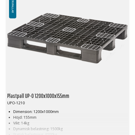
INDUSTRIPALLAR
Minsta beställning: 3 ppl, 48st
Ladda ner alternativen för denna plastpall
Plastpall IP-CS-3-12010-OR
Plastpall UP-O 1200x1000x155mm
UPO-1210
Dimension: 1200x1000mm
Höjd: 155mm
Vikt: 14kg
Dynamisk belastning: 1500kg
Statisk belastning: 4000kg