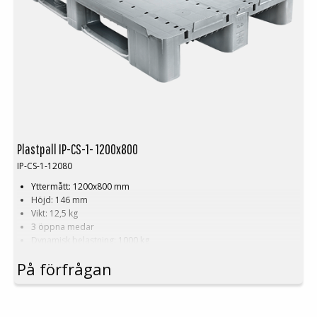
Plastpall IP-D-1-12080RE4
Plastpall IP-D-1-12080RE4RI
Plastpall IP-CS-1- 1200x800
IP-CS-1-12080
Yttermått: 1200x800 mm
Höjd: 146 mm
Vikt: 12,5 kg
3 öppna medar
Dynamisk belastning: 1000 kg
Statisk belastning: 5000 kg
På förfrågan
Pallställ: 400 kg
Material: PE konduktiv
Temperaturstabilitet: -30 °C till +40 °C
Standardfärg: Svart / basaltgrå