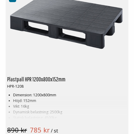
Plastpall HPR 1200x800x152mm
HPR-1208
Dimension: 1200x800mm
Höjd: 152mm
Vikt: 16kg
Dynamisk belastning: 2500kg
Statisk belastning: 4500kg
Pallställ: 1500kg
890 kr
785 kr
Material: Recycled HDPE
/ st