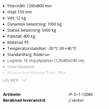
Yttermått: 1200x800 mm
Höjd: 150 mm
Vikt: 12 kg
Dynamisk belastning: 1000 kg
Statisk belastning: 5000 kg
Pallställ: 400 kg
Material: PE
Temperaturstabilitet: -30 °C till +40 °C
Standardfärg: Rödbrun
Logistik: 16 st/pallplatser (120x80x240 cm)
Utan toppkant
Minsta beställning: 3 ppl, 48st
LÄS MER
Ladda ner alternativen för denna plastpall
Plastpall IP-D-1-12080RI
Artikelnr
IP-D-1-12080
Beräknad leveranstid
2 veckor
Plastpall IP-D-1-12080RE