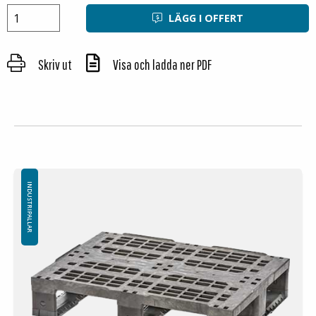
Plastpall IP-D-1-12080RE4
LÄGG I OFFERT
Plastpall IP-D-1-
12080RE4RI
Skriv ut
Visa och ladda ner PDF
INDUSTRIPALLAR