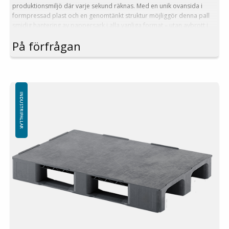
produktionsmiljö där varje sekund räknas. Med en unik ovansida i
formpressad plast och en genomtänkt struktur möjliggör denna pall
smidig hantering av pappersark i alla vanliga format – utan avbrott i
arbetsflödet.
På förfrågan
Fördelar:
Stabil Europapall med fastsatt, formpressad ytskiva
Anpassad för sömlös integration med Heidelberg-pressar
Säkerställer kontinuerlig materialförsörjning under tryckprocessen
Utrustad med svetsade medar för friktionsfri drift i
INDUSTRIPALLAR
automatiserade system
Yttermått: 1200x800 mm
Höjd: 175 mm
Vikt: 20 kg
3 welded medar
Dynamisk belastning: 1000 kg
Statisk belastning: 7500 kg
Material: PE
Temperaturstabilitet: -30 °C till +40 °C
Standardfärg: Rödbrun / Svart
Logistik: 14 st/pallplatser (120x80x240 cm)