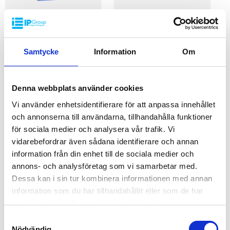
Plastpall IP-TC-1- 1200x800
SP-Hygien V1
IP-TC-1-12080
1200x1000x160mm
Samtycke
Information
Om
SP-Hygien1210
Yttermått: 1200x800 mm
Höjd: 160 mm
Dimension: 1200x1000mm
Vikt: 18 kg
Höjd: 16mm
3 öppna medar
Denna webbplats använder cookies
Vikt: 23kg
Dynamisk belastning: 1250
Dynamisk belastning:
Vi använder enhetsidentifierare för att anpassa innehållet
kg
2500kg
På förfrågan
Statisk belastning: 7500 kg
och annonserna till användarna, tillhandahålla funktioner
Statisk belastning: 5000kg
Pallställ: 1100 kg
På förfrågan
för sociala medier och analysera vår trafik. Vi
Pallställ: 1250kg
Material: PE
Material: HDPE Virgin
vidarebefordrar även sådana identifierare och annan
Förstärkningsprofiler: Tillval
Färg: Grå, blå eller vit
information från din enhet till de sociala medier och
Temperaturstabilitet: -30 °C
Logistik: 15st/pallplats
till +40 °C
annons- och analysföretag som vi samarbetar med.
(120x100x240cm)
Standardfärg: Ljusgrå
Antalet medar undertill är
Dessa kan i sin tur kombinera informationen med annan
Logistik: 16 st/pallplatser
standard 3st (alternativt
information som du har tillhandahållit eller som de har
(120x80x240 cm)
HYGIENPALLAR
HYGIENPALLAR
5st)
Toppkant: Utan toppkant/ 7
samlat in när du har använt deras tjänster.
Toppkant är standard (kan
mm toppkant
levereras utan toppkant)
Samtyckesval
Minsta beställning: 3
Pallen kan erhållas med
Nödvändig