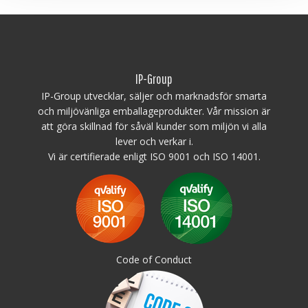
Toppkant: Utan toppkant/ 7
Toppkant: Utan toppkant/ 7
mm toppkant
mm toppkant
Minsta beställning: 3
Minsta beställning: 3
ppl, 48st
ppl, 48st
IP-Group
Ladda ner alternativen för
denna plastpall
IP-Group utvecklar, säljer och marknadsför smarta
och miljövänliga emballageprodukter. Vår mission är
Plastpall
att göra skillnad för såväl kunder som miljön vi alla
IP-TC-3-
12010-RE
lever och verkar i.
Vi är certifierade enligt ISO 9001 och ISO 14001.
Code of Conduct