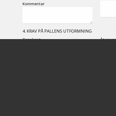
Kommentar
4. KRAV PÅ PALLENS UTFORMNING
Toppkant
Återvunn
Ingen toppkant
Ja
Toppkant 3 mm
Nei
Toppkant 7 mm
Kon
Yttre toppkant
5. HANTERING AV PALL / PALLTYP
Direktkontakt mellan pall och livsmedel?
Ja
Nej
Både och
Annat