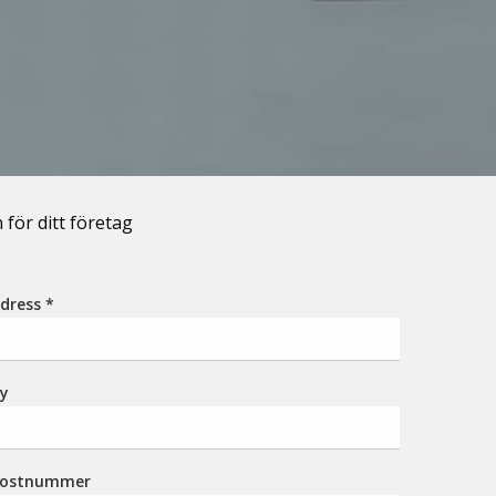
 för ditt företag
dress
*
y
Postnummer