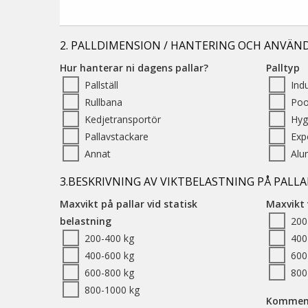
2. PALLDIMENSION / HANTERING OCH ANVÄN
Hur hanterar ni dagens pallar?
Palltyp
Pallställ
Indu
Rullbana
Pool
Kedjetransportör
Hyg
Pallavstackare
Exp
Annat
Alu
3.BESKRIVNING AV VIKTBELASTNING PÅ PALLA
Maxvikt på pallar vid statisk
Maxvikt 
belastning
200
200-400 kg
400
400-600 kg
600
600-800 kg
800
800-1000 kg
Kommen