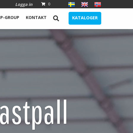
Logga in
0
IP-GROUP
KONTAKT
KATALOGER
astpall