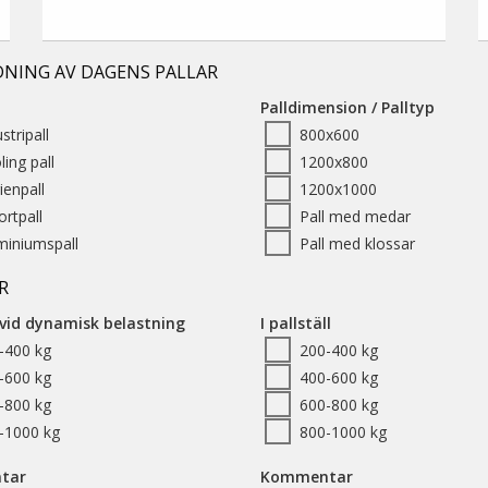
DNING AV DAGENS PALLAR
Palldimension / Palltyp
stripall
800x600
ing pall
1200x800
ienpall
1200x1000
ortpall
Pall med medar
miniumspall
Pall med klossar
R
vid dynamisk belastning
I pallställ
-400 kg
200-400 kg
-600 kg
400-600 kg
-800 kg
600-800 kg
-1000 kg
800-1000 kg
tar
Kommentar